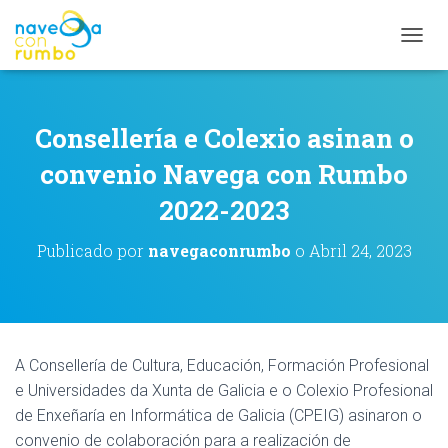
C
A
M
B
I
Consellería e Colexio asinan o
A
R
convenio Navega con Rumbo
M
2022-2023
O
D
O
Publicado por
navegaconrumbo
o
Abril 24, 2023
D
E
N
A
V
E
A Consellería de Cultura, Educación, Formación Profesional
G
e Universidades da Xunta de Galicia e o Colexio Profesional
A
C
de Enxeñaría en Informática de Galicia (CPEIG) asinaron o
I
convenio de colaboración para a realización de