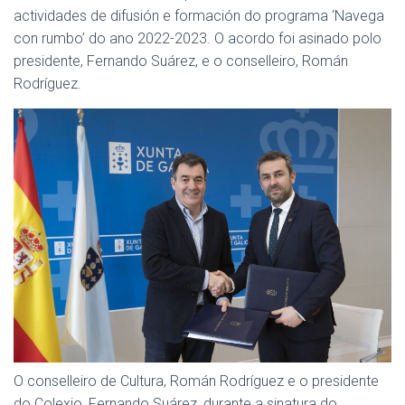
Ó
actividades de difusión e formación do programa ‘Navega
N
con rumbo’ do ano 2022-2023. O acordo foi asinado polo
presidente, Fernando Suárez, e o conselleiro, Román
Rodríguez.
O conselleiro de Cultura, Román Rodríguez e o presidente
do Colexio, Fernando Suárez, durante a sinatura do