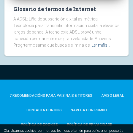
Glosario de termos de Internet
A ADSL: Liña de subscrición dixital asimétrica.
Tecnoloxía para transmitir información dixital a elevados
largos de banda. A tecnoloxía ADSL prové unha
conexión permanente e de gran velocidade. Antivirus:
Progrtermosama que busca e elimina os
Ler máis…
7 RECOMENDACIÓNS PARA PAIS NAIS E TITORES
AVISO LEGAL
CONTACTA CON NÓS
NAVEGA CON RUMBO
POLÍTICA DE COOKIES
POLÍTICA DE PRIVACIDADE
Ola. Usamos cookies por motivos técnicos e tamén para coñecer un pouco ás